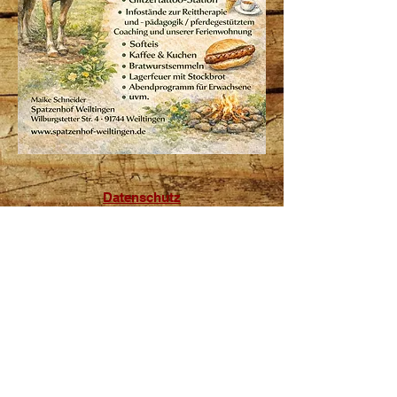
Datenschutz
Impressum
© 2018 Maike Schneider,
Wilburgstetterstr. 4, 91744
Weiltingen
Tel.:
09853-385962
| Mobil:
0170-
4920009
E-Mail:
maike-schneider@gmx.de